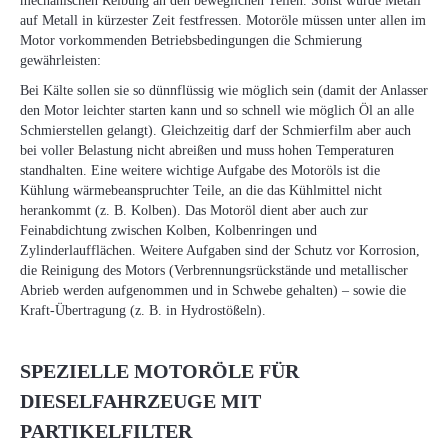
mechanischen Reibung an den beweglichen Teilen. Sonst würde Metall
auf Metall in kürzester Zeit festfressen. Motoröle müssen unter allen im
Motor vorkommenden Betriebsbedingungen die Schmierung
gewährleisten:
Bei Kälte sollen sie so dünnflüssig wie möglich sein (damit der Anlasser
den Motor leichter starten kann und so schnell wie möglich Öl an alle
Schmierstellen gelangt). Gleichzeitig darf der Schmierfilm aber auch
bei voller Belastung nicht abreißen und muss hohen Temperaturen
standhalten. Eine weitere wichtige Aufgabe des Motoröls ist die
Kühlung wärmebeanspruchter Teile, an die das Kühlmittel nicht
herankommt (z. B. Kolben). Das Motoröl dient aber auch zur
Feinabdichtung zwischen Kolben, Kolbenringen und
Zylinderlaufflächen. Weitere Aufgaben sind der Schutz vor Korrosion,
die Reinigung des Motors (Verbrennungsrückstände und metallischer
Abrieb werden aufgenommen und in Schwebe gehalten) – sowie die
Kraft-Übertragung (z. B. in Hydrostößeln).
SPEZIELLE MOTORÖLE FÜR
DIESELFAHRZEUGE MIT
PARTIKELFILTER