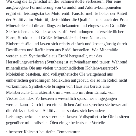
Wirkung die Eigenschaften der Schmierstoffe verbessern. Nur eine
ausgewogene Formulierung von Grundöl und Additivkomponenten
ergibt ein leistungsstarkes Motorenöl. Faustformel: Je höher der Anteil
der Additive im Motoröl, desto höher die Qualität – und auch der Preis.
Mineralöle sind die am längsten bekannten und eingesetzten Grundöle.
Sie bestehen aus Kohlenwasserstoff- Verbindungen unterschiedlicher
Form, Struktur und Größe. Mineralöle sind von Natur aus
Einbereichsöle und lassen sich relativ einfach und kostengünstig durch
Destillieren und Raffinieren aus Erdöl herstellen. Wie Mineralöle
werden auch Synthetiköle aus Erdöl hergestellt, nur das
Herstellungsverfahren (Synthese) ist aufwändiger und teurer. Während
mineralische Öle aus vielen unterschiedlichen Kohlenwasserstoff-
Molekülen bestehen, sind vollsynthetische Öle weitgehend aus
einheitlichen geradlinigen Molekülen aufgebaut, die so im Rohöl nicht
vorkommen. Synthetiköle bringen von Haus aus bereits eine
Mehrbereichs-Charakteristik mit, weshalb mit dem Einsatz von
Viskositätsindex-Verbesserern wesentlich sparsamer umgegangen
werden kann. Durch ihren einheitlichen Aufbau sprechen sie besser auf
die Wirksamkeit von Additiven an, so dass sich besondere
Leistungsmerkmale besser erzielen lassen. Vollsynthetische Öle besitzen
gegenüber mineralischen Ölen einige bedeutsame Vorteile:
• besserer Kaltstart bei tiefen Temperaturen