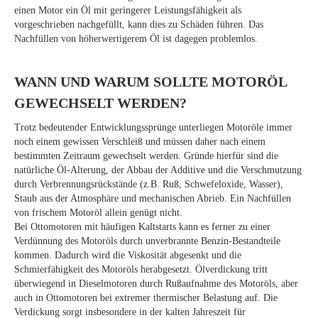
einen Motor ein Öl mit geringerer Leistungsfähigkeit als
vorgeschrieben nachgefüllt, kann dies zu Schäden führen. Das
Nachfüllen von höherwertigerem Öl ist dagegen problemlos.
WANN UND WARUM SOLLTE MOTORÖL
GEWECHSELT WERDEN?
Trotz bedeutender Entwicklungssprünge unterliegen Motoröle immer
noch einem gewissen Verschleiß und müssen daher nach einem
bestimmten Zeitraum gewechselt werden. Gründe hierfür sind die
natürliche Öl-Alterung, der Abbau der Additive und die Verschmutzung
durch Verbrennungsrückstände (z.B. Ruß, Schwefeloxide, Wasser),
Staub aus der Atmosphäre und mechanischen Abrieb. Ein Nachfüllen
von frischem Motoröl allein genügt nicht.
Bei Ottomotoren mit häufigen Kaltstarts kann es ferner zu einer
Verdünnung des Motoröls durch unverbrannte Benzin-Bestandteile
kommen. Dadurch wird die Viskosität abgesenkt und die
Schmierfähigkeit des Motoröls herabgesetzt. Ölverdickung tritt
überwiegend in Dieselmotoren durch Rußaufnahme des Motoröls, aber
auch in Ottomotoren bei extremer thermischer Belastung auf. Die
Verdickung sorgt insbesondere in der kalten Jahreszeit für