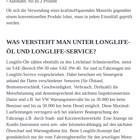
• Autobahn: bis zu 2 Prozent
Ob sich die Verwendung eines kraftstoffsparenden Motoröls gegenüber
einem konventionellen Produkt lohnt, muss in jedem Einzelfall geprüft
werden.
WAS VERSTEHT MAN UNTER LONGLIFE-
ÖL UND LONGLIFE-SERVICE?
Longlife-Öle zählen ebenfalls zu den Leichtlauf-Schmierstoffen, meist
im SAE-Bereich 0W-30 oder SAE 0W-40. Sie sind in Fahrzeugen mit
Longlife-Service vorgeschrieben. Dabei berechnet ein Steuergerät
anhand der Daten verschiedener Sensoren (für Ölstand,
Bremsenverschleiß, Geschwindigkeit, Verbrauch, Drehzahl) die
Motorbelastung und dementsprechend den nächsten Inspektionstermin.
Damit sind z.B. bei VW Wartungsintervalle bis zu 30.000 km beim
Benziner und bis zu 50.000 km beim Diesel möglich. Diese Maximal-
Laufleistungen verringern sich bei stärkerer Beanspruchung des
Fahrzeugs z.B. durch Stadt- und Kurzstreckenverkehr. Eine Anzeige im
Kombi-Instrument weist zeit- oder kilometerabhängig auf den nächsten
Ölwechsel und Wartungsdienst hin. Beim Longlife-Konzept darf
grundsätzlich nur die vom Fahrzeughersteller für den jeweiligen Motor