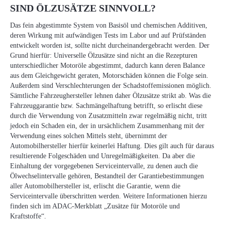
SIND ÖLZUSÄTZE SINNVOLL?
Das fein abgestimmte System von Basisöl und chemischen Additiven,
deren Wirkung mit aufwändigen Tests im Labor und auf Prüfständen
entwickelt worden ist, sollte nicht durcheinandergebracht werden. Der
Grund hierfür: Universelle Ölzusätze sind nicht an die Rezepturen
unterschiedlicher Motoröle abgestimmt, dadurch kann deren Balance
aus dem Gleichgewicht geraten, Motorschäden können die Folge sein.
Außerdem sind Verschlechterungen der Schadstoffemissionen möglich.
Sämtliche Fahrzeughersteller lehnen daher Ölzusätze strikt ab. Was die
Fahrzeuggarantie bzw. Sachmängelhaftung betrifft, so erlischt diese
durch die Verwendung von Zusatzmitteln zwar regelmäßig nicht, tritt
jedoch ein Schaden ein, der in ursächlichem Zusammenhang mit der
Verwendung eines solchen Mittels steht, übernimmt der
Automobilhersteller hierfür keinerlei Haftung. Dies gilt auch für daraus
resultierende Folgeschäden und Unregelmäßigkeiten. Da aber die
Einhaltung der vorgegebenen Serviceintervalle, zu denen auch die
Ölwechselintervalle gehören, Bestandteil der Garantiebestimmungen
aller Automobilhersteller ist, erlischt die Garantie, wenn die
Serviceintervalle überschritten werden. Weitere Informationen hierzu
finden sich im ADAC-Merkblatt „Zusätze für Motoröle und
Kraftstoffe“.