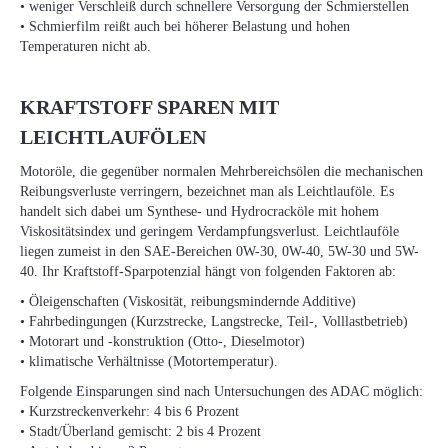
• weniger Verschleiß durch schnellere Versorgung der Schmierstellen
• Schmierfilm reißt auch bei höherer Belastung und hohen
Temperaturen nicht ab.
KRAFTSTOFF SPAREN MIT
LEICHTLAUFÖLEN
Motoröle, die gegenüber normalen Mehrbereichsölen die mechanischen
Reibungsverluste verringern, bezeichnet man als Leichtlauföle. Es
handelt sich dabei um Synthese- und Hydrocracköle mit hohem
Viskositätsindex und geringem Verdampfungsverlust. Leichtlauföle
liegen zumeist in den SAE-Bereichen 0W-30, 0W-40, 5W-30 und 5W-
40. Ihr Kraftstoff-Sparpotenzial hängt von folgenden Faktoren ab:
• Öleigenschaften (Viskosität, reibungsmindernde Additive)
• Fahrbedingungen (Kurzstrecke, Langstrecke, Teil-, Volllastbetrieb)
• Motorart und -konstruktion (Otto-, Dieselmotor)
• klimatische Verhältnisse (Motortemperatur).
Folgende Einsparungen sind nach Untersuchungen des ADAC möglich:
• Kurzstreckenverkehr: 4 bis 6 Prozent
• Stadt/Überland gemischt: 2 bis 4 Prozent