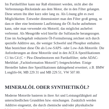
Im Partikelfilter kann nur Ruß eliminiert werden, nicht aber die
Verbrennungs-Rückstände aus dem Motor, die in den Filter gelangen.
Diese setzen ihn über kurz oder lang zu. Als Lösung gibt es zwei
Möglichkeiten: Entweder dimensioniert man den Filter groß genug, so
dass er über eine bestimmte Laufleistung die Öl-Asche aufnehmen
kann, oder man verwendet ein Motoröl, das möglichst aschefrei
verbrennt. Als Messgröße wird hierfür die Sulfatasche herangezogen.
Eine im Aschegehalt reduzierte Öl-Formulierung zeichnet sich durch
spezielle Additive aus, die weniger Schwefel und Phosphor enthalten.
Man bezeichnet diese Öle als Low-SAPS- oder Low-Ash-Motoröle. Die
Anforderungen an diese Motoröle sind in den ACEA-Spezifikationen
C1 bis C4 (C = Pkw-Dieselmotoren mit Partikelfilter; siehe ADAC-
Merkblatt „Fachinformation Motoröl“) festgeschrieben. Einige
Hersteller haben ihre Spezifikationen dahingehend erweitert, z.B. BMW
Longlife-04, MB 229.31 und MB 229.51, VW 507.00.
MINERALÖL ODER SYNTHETIKÖL?
Moderne Motoröle basieren in ihrer Art und Leistungsfähigkeit auf
unterschiedlichen Grundölen bzw.-mischungen. Zusätzlich werden
Additive eingesetzt, die durch chemische und/oder physikalische