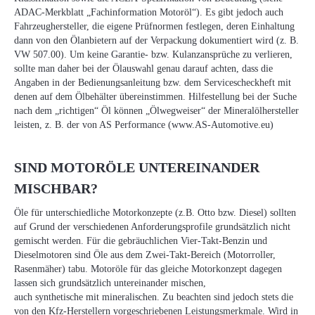
ADAC-Merkblatt „Fachinformation Motoröl“). Es gibt jedoch auch
Fahrzeughersteller, die eigene Prüfnormen festlegen, deren Einhaltung
dann von den Ölanbietern auf der Verpackung dokumentiert wird (z. B.
VW 507.00). Um keine Garantie- bzw. Kulanzansprüche zu verlieren,
sollte man daher bei der Ölauswahl genau darauf achten, dass die
Angaben in der Bedienungsanleitung bzw. dem Servicescheckheft mit
denen auf dem Ölbehälter übereinstimmen. Hilfestellung bei der Suche
nach dem „richtigen“ Öl können „Ölwegweiser“ der Mineralölhersteller
leisten, z. B. der von AS Performance (www.AS-Automotive.eu)
SIND MOTORÖLE UNTEREINANDER
MISCHBAR?
Öle für unterschiedliche Motorkonzepte (z.B. Otto bzw. Diesel) sollten
auf Grund der verschiedenen Anforderungsprofile grundsätzlich nicht
gemischt werden. Für die gebräuchlichen Vier-Takt-Benzin und
Dieselmotoren sind Öle aus dem Zwei-Takt-Bereich (Motorroller,
Rasenmäher) tabu. Motoröle für das gleiche Motorkonzept dagegen
lassen sich grundsätzlich untereinander mischen,
auch synthetische mit mineralischen. Zu beachten sind jedoch stets die
von den Kfz-Herstellern vorgeschriebenen Leistungsmerkmale. Wird in