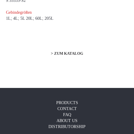
9.55535-S2
Gebindegrößen
1L; 4L; 5L 20L; 60L; 205L
ZUM KATALOG
PRODUCTS
CONTACT
FAQ
ABOUT US
DISTRIBUTORSHIP