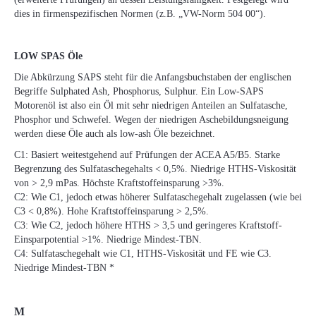
dies in firmenspezifischen Normen (z.B. „VW-Norm 504 00“).
LOW SPAS Öle
Die Abkürzung SAPS steht für die Anfangsbuchstaben der englischen
Begriffe Sulphated Ash, Phosphorus, Sulphur. Ein Low-SAPS
Motorenöl ist also ein Öl mit sehr niedrigen Anteilen an Sulfatasche,
Phosphor und Schwefel. Wegen der niedrigen Aschebildungsneigung
werden diese Öle auch als low-ash Öle bezeichnet.
C1: Basiert weitestgehend auf Prüfungen der ACEA A5/B5. Starke
Begrenzung des Sulfataschegehalts < 0,5%. Niedrige HTHS-Viskosität
von > 2,9 mPas. Höchste Kraftstoffeinsparung >3%.
C2: Wie C1, jedoch etwas höherer Sulfataschegehalt zugelassen (wie bei
C3 < 0,8%). Hohe Kraftstoffeinsparung > 2,5%.
C3: Wie C2, jedoch höhere HTHS > 3,5 und geringeres Kraftstoff-
Einsparpotential >1%. Niedrige Mindest-TBN.
C4: Sulfataschegehalt wie C1, HTHS-Viskosität und FE wie C3.
Niedrige Mindest-TBN *
M