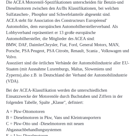
Die ACEA Motorenöl-Spezifikationen unterscheiden für Benzin-und
Dieselmotoren zwischen den Ax/Bx Klassifikationen, bei welchen
Sulfataschen-, Phosphor und Schwefelanteile abgesenkt sind.
ACEA steht für Association des Constructeurs Européensd‘
Automobiles, dem europäischen Automobilherstellerverband. Als
Lobbyverband repräsentiert er 13 große europäische
Automobilhersteller, die Mitglieder des ACEA sind:
BMW, DAF, DaimlerChrysler, Fiat, Ford, General Motors, MAN,
Porsche, PSA Peugeot, PSA Citroën, Renault, Scania , Volkswagen und
Volvo.
Assoziiert sind die örtlichen Verbände der Automobilindustrie aller EU-
Staaten (mit Ausnahme Luxemburgs, Maltas, Sloweniens und
Zyperns),also z.B. in Deutschland der Verband der Automobilindustrie
(VDA).
Bei der ACEA-Klassifikation werden die unterschiedlichen
Einsatzzwecke der Motorenöle durch Buchstaben und Ziffern in der
folgenden Tabelle, Spalte „Klasse“, definiert:
A = Pkw-Ottomotoren
B = Dieselmotoren in Pkw, Vans und Kleintransportern
C = Pkw-Otto und -Dieselmotoren mit neuen
Abgasnachbehandlungssystemen
E = Lkw-Dieselmotoren