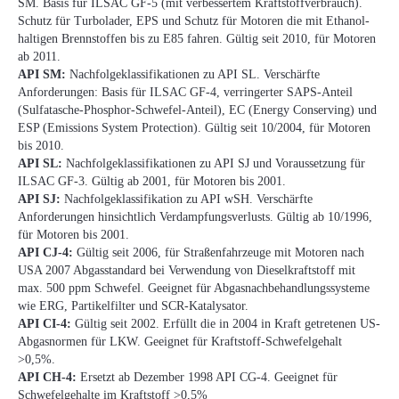
SM. Basis für ILSAC GF-5 (mit verbessertem Kraftstoffverbrauch).
Schutz für Turbolader, EPS und Schutz für Motoren die mit Ethanol-
haltigen Brennstoffen bis zu E85 fahren. Gültig seit 2010, für Motoren
ab 2011.
API SM:
Nachfolgeklassifikationen zu API SL. Verschärfte
Anforderungen: Basis für ILSAC GF-4, verringerter SAPS-Anteil
(Sulfatasche-Phosphor-Schwefel-Anteil), EC (Energy Conserving) und
ESP (Emissions System Protection). Gültig seit 10/2004, für Motoren
bis 2010.
API SL:
Nachfolgeklassifikationen zu API SJ und Voraussetzung für
ILSAC GF-3. Gültig ab 2001, für Motoren bis 2001.
API SJ:
Nachfolgeklassifikation zu API wSH. Verschärfte
Anforderungen hinsichtlich Verdampfungsverlusts. Gültig ab 10/1996,
für Motoren bis 2001.
API CJ-4:
Gültig seit 2006, für Straßenfahrzeuge mit Motoren nach
USA 2007 Abgasstandard bei Verwendung von Dieselkraftstoff mit
max. 500 ppm Schwefel. Geeignet für Abgasnachbehandlungssysteme
wie ERG, Partikelfilter und SCR-Katalysator.
API CI-4:
Gültig seit 2002. Erfüllt die in 2004 in Kraft getretenen US-
Abgasnormen für LKW. Geeignet für Kraftstoff-Schwefelgehalt
>0,5%.
API CH-4:
Ersetzt ab Dezember 1998 API CG-4. Geeignet für
Schwefelgehalte im Kraftstoff >0,5%