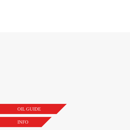
VON
JB
2. NOVEMBER 2018
OIL GUIDE
INFO