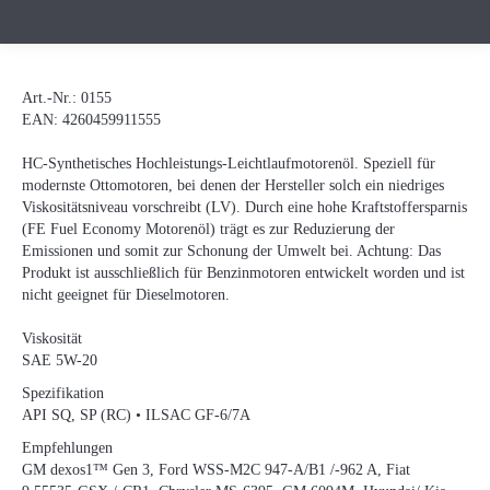
Art.-Nr.:
0155
EAN:
4260459911555
HC-Synthetisches Hochleistungs-Leichtlaufmotorenöl. Speziell für
modernste Ottomotoren, bei denen der Hersteller solch ein niedriges
Viskositätsniveau vorschreibt (LV). Durch eine hohe Kraftstoffersparnis
(FE Fuel Economy Motorenöl) trägt es zur Reduzierung der
Emissionen und somit zur Schonung der Umwelt bei. Achtung: Das
Produkt ist ausschließlich für Benzinmotoren entwickelt worden und ist
nicht geeignet für Dieselmotoren.
Viskosität
SAE 5W-20
Spezifikation
API SQ, SP (RC) • ILSAC GF-6/7A
Empfehlungen
GM dexos1™ Gen 3, Ford WSS-M2C 947-A/B1 /-962 A, Fiat