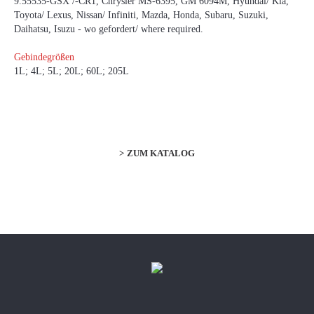
9.55535-GSX /-CR1, Chrysler MS-6395, GM 6094M, Hyundai/ Kia,
Toyota/ Lexus, Nissan/ Infiniti, Mazda, Honda, Subaru, Suzuki,
Daihatsu, Isuzu - wo gefordert/ where required.
Gebindegrößen
1L; 4L; 5L; 20L; 60L; 205L
ZUM KATALOG