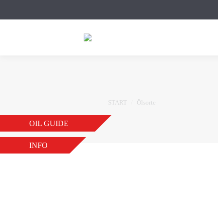
Sie befinden sich hier:
START
Ölsorte
OIL GUIDE
INFO
EVO G 5W-30 DX-1
VON
AS-ADMIN
2. DEZEMBER 2
ECO LV 5W-20 FE