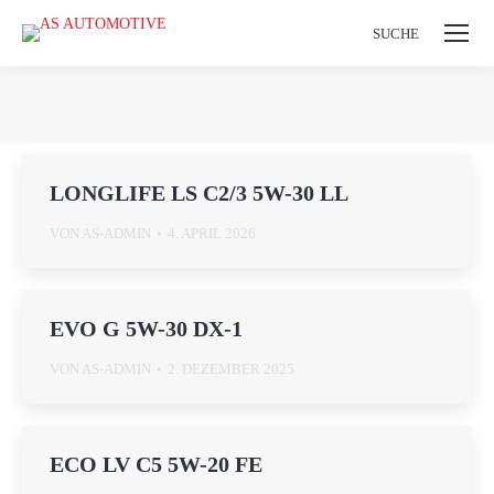
Search:
SUCHE
Sie befinden sich hier:
LONGLIFE LS C2/3 5W-30 LL
VON
AS-ADMIN
4. APRIL 2026
EVO G 5W-30 DX-1
VON
AS-ADMIN
2. DEZEMBER 2025
ECO LV C5 5W-20 FE