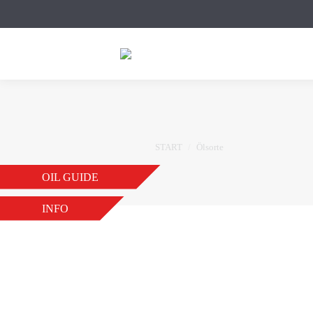
Sie befinden sich hier:
START
Ölsorte
OIL GUIDE
INFO
GEAR VS FE 75W-80 
VON
JB
19. NOVEMBER 2018
GEAR TS 75W-80 GL5