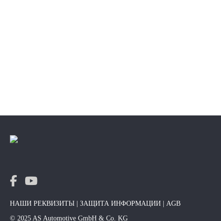
erhältlich und ergänzen unser umfangreiches
Produktportfolio. Das Bremssystem ist das zentrale
Sicherheitssystem in Fahrzeugen. Es schützt Sie als
Insassen und auch die…
MEHR LESEN
НАШИ РЕКВИЗИТЫ
|
ЗАЩИТА ИНФОРМАЦИИ
|
AGB
© 2025 AS Automotive GmbH & Co. KG