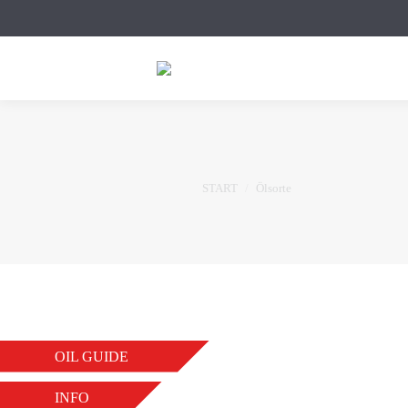
Sie befinden sich hier:
START
Ölsorte
OIL GUIDE
PROTECT-C HYBRID 
VON
AS-ADMIN
5. APRIL 2026
INFO