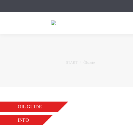
Sie befinden sich hier:
START
Ölsorte
PROTECT-C HYBRID 
OIL GUIDE
VON
AS-ADMIN
5. APRIL 2026
INFO
LONGLIFE LS C2/3 5