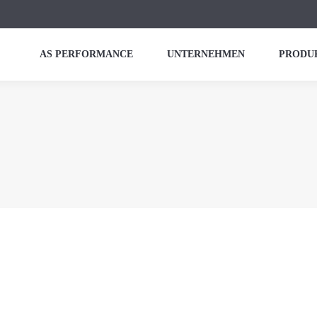
AS PERFORMANCE
UNTERNEHMEN
PRODU
A048
W-30 LL