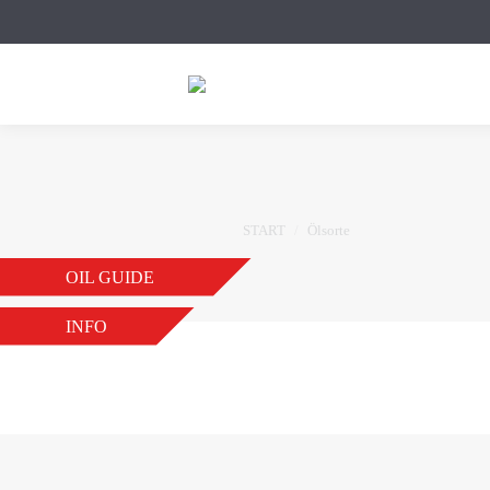
Sie befinden sich hier:
START
Ölsorte
OIL GUIDE
INFO
ATF DX-II D
VON
JB
14. NOVEMBER 2018