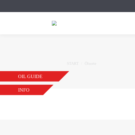
Sie befinden sich hier:
START
Ölsorte
OIL GUIDE
INFO
ATF CVT
VON
JB
21. NOVEMBER 2018