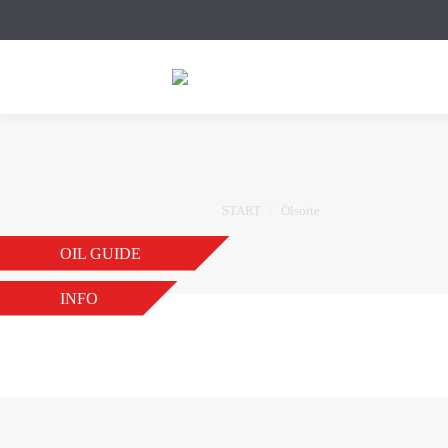
Sie befinden sich hier:
START
Ölsorte
OIL GUIDE
INFO
ATF MB 14
VON
JB
21. NOVEMBER 2018