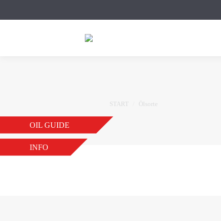
Sie befinden sich hier:
START
Ölsorte
OIL GUIDE
INFO
EVO LS C4 5W-30 RM
VON
JB
2. NOVEMBER 2018