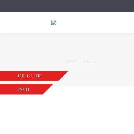
Sie befinden sich hier:
START
Ölsorte
OIL GUIDE
INFO
LONGLIFE LS C2/3 5
VON
AS-ADMIN
4. APRIL 2026