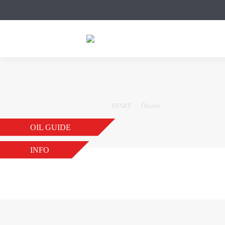
Sie befinden sich hier:
START
Ölsorte
OIL GUIDE
INFO
DSG FLUID
VON
JB
21. NOVEMBER 2018