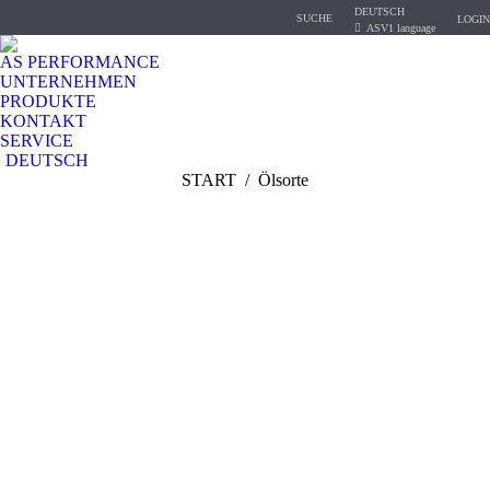
DEUTSCH
Search:
SUCHE
LOGIN
ASV1 language
AS PERFORMANCE
UNTERNEHMEN
PRODUKTE
KONTAKT
SERVICE
DEUTSCH
Sie befinden sich hier:
START
Ölsorte