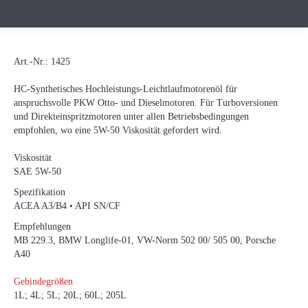
Art.-Nr.:
1425
HC-Synthetisches Hochleistungs-Leichtlaufmotorenöl für
anspruchsvolle PKW Otto- und Dieselmotoren. Für Turboversionen
und Direkteinspritzmotoren unter allen Betriebsbedingungen
empfohlen, wo eine 5W-50 Viskosität gefordert wird.
Viskosität
SAE 5W-50
Spezifikation
ACEA A3/B4 • API SN/CF
Empfehlungen
MB 229.3, BMW Longlife-01, VW-Norm 502 00/ 505 00, Porsche
A40
Gebindegrößen
1L; 4L; 5L; 20L; 60L; 205L