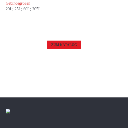
Gebindegrößen
20L; 25L; 60L; 205L
ZUM KATALOG