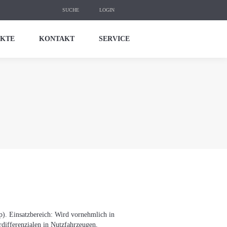
Search:
SUCHE
LOGIN
KTE
KONTAKT
SERVICE
p). Einsatzbereich: Wird vornehmlich in
differenzialen in Nutzfahrzeugen,