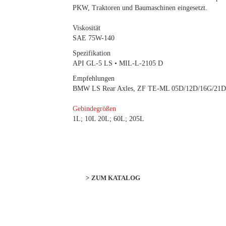
PKW, Traktoren und Baumaschinen eingesetzt.
Viskosität
SAE 75W-140
Spezifikation
API GL-5 LS • MIL-L-2105 D
Empfehlungen
BMW LS Rear Axles, ZF TE-ML 05D/12D/16G/21D
Gebindegrößen
1L; 10L 20L; 60L; 205L
ZUM KATALOG