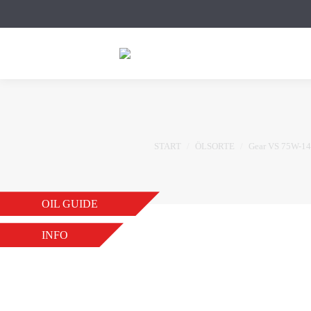
Sie befinden sich hier:
START
ÖLSORTE
Gear VS 75W-1
OIL GUIDE
INFO