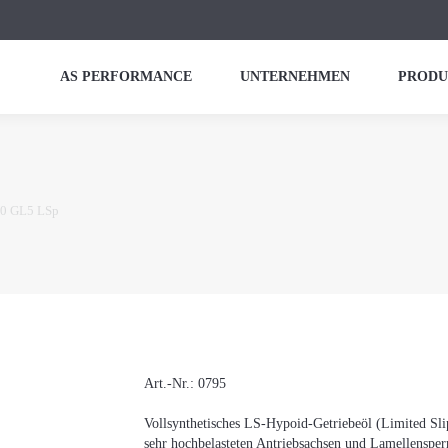
AS PERFORMANCE
UNTERNEHMEN
PRODU
40 GL5 LSp
Art.-Nr.:
0795
Vollsynthetisches LS-Hypoid-Getriebeöl (Limited Sli
sehr hochbelasteten Antriebsachsen und Lamellensperr