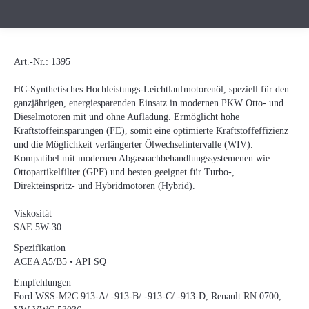
Art.-Nr.:
1395
HC-Synthetisches Hochleistungs-Leichtlaufmotorenöl, speziell für den
ganzjährigen, energiesparenden Einsatz in modernen PKW Otto- und
Dieselmotoren mit und ohne Aufladung. Ermöglicht hohe
Kraftstoffeinsparungen (FE), somit eine optimierte Kraftstoffeffizienz
und die Möglichkeit verlängerter Ölwechselintervalle (WIV).
Kompatibel mit modernen Abgasnachbehandlungssystemenen wie
Ottopartikelfilter (GPF) und besten geeignet für Turbo-,
Direkteinspritz- und Hybridmotoren (Hybrid).
Viskosität
SAE 5W-30
Spezifikation
ACEA A5/B5 • API SQ
Empfehlungen
Ford WSS-M2C 913-A/ -913-B/ -913-C/ -913-D, Renault RN 0700,