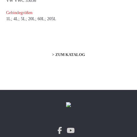
VW VWC 53036
Gebindegrößen
1L; 4L; 5L; 20L; 60L; 205L
ZUM KATALOG