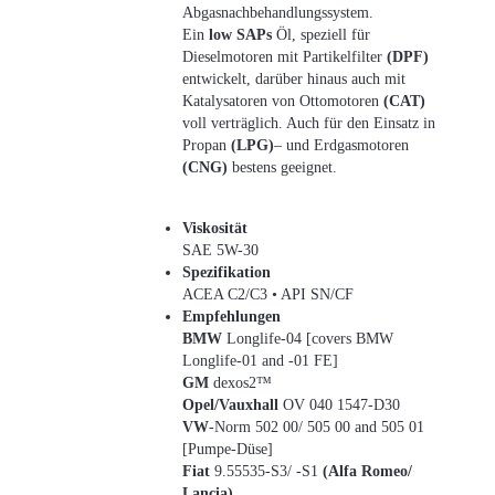
Abgasnachbehandlungssystem.
Ein
low SAPs
Öl, speziell für
Dieselmotoren mit Partikelfilter
(DPF)
entwickelt, darüber hinaus auch mit
Katalysatoren von Ottomotoren
(CAT)
voll verträglich. Auch für den Einsatz in
Propan
(LPG)
– und Erdgasmotoren
(CNG)
bestens geeignet.
Viskosität
SAE 5W-30
Spezifikation
ACEA C2/C3 • API SN/CF
Empfehlungen
BMW
Longlife-04 [covers BMW
Longlife-01 and -01 FE]
GM
dexos2™
Opel/Vauxhall
OV 040 1547-D30
VW
-Norm 502 00/ 505 00 and 505 01
[Pumpe-Düse]
Fiat
9.55535-S3/ -S1
(Alfa Romeo/
Lancia)