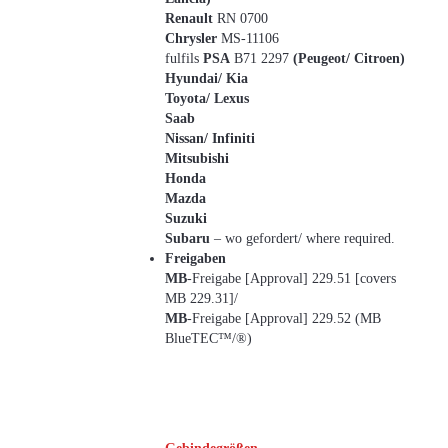
Renault
RN 0700
Chrysler
MS-11106
fulfils
PSA
B71 2297
(Peugeot/ Citroen)
Hyundai/ Kia
Toyota/ Lexus
Saab
Nissan/ Infiniti
Mitsubishi
Honda
Mazda
Suzuki
Subaru
– wo gefordert/ where required.
Freigaben
MB
-Freigabe [Approval] 229.51 [covers
MB 229.31]/
MB
-Freigabe [Approval] 229.52 (MB
BlueTEC™/®)