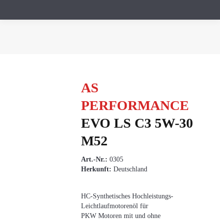
Sie befinden sich hier:
AS
PERFORMANCE
EVO LS C3 5W-30
M52
Art.-Nr.:
0305
Herkunft:
Deutschland
HC-Synthetisches Hochleistungs-
Leichtlaufmotorenöl für
PKW Motoren mit und ohne