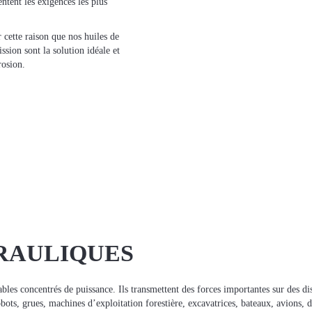
ntent les exigences les plus
 cette raison que nos huiles de
sion sont la solution idéale et
rosion.
RAULIQUES
bles concentrés de puissance. Ils transmettent des forces importantes sur des dis
obots, grues, machines d’exploitation forestière, excavatrices, bateaux, avions, da