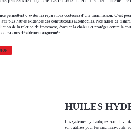
ables prouesses de l’ingénierie. Les transmissions et différentiels modernes prése
ce permettent d’éviter les réparations coûteuses d’une transmission. C’est pour
ux plus hautes exigences des constructeurs automobiles. Nos huiles de transmis
uction de la relation de frottement, évacuer la chaleur et protéger contre la cor
ssion est considérablement augmentée.
SION
HUILES HYD
Les systèmes hydrauliques sont de vérita
sont utilisés pour les machines-outils, r