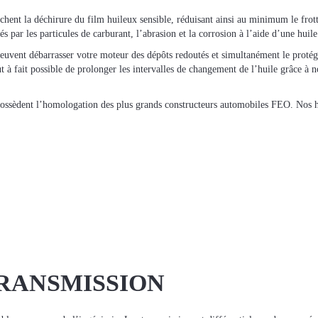
hent la déchirure du film huileux sensible, réduisant ainsi au minimum le frott
és par les particules de carburant, l’abrasion et la corrosion à l’aide d’une huil
vent débarrasser votre moteur des dépôts redoutés et simultanément le protége
ut à fait possible de prolonger les intervalles de changement de l’huile grâce à n
ssèdent l’homologation des plus grands constructeurs automobiles FEO. Nos hu
TRANSMISSION