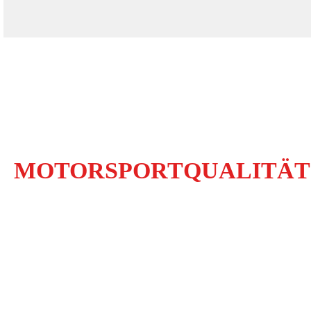
MOTORSPORTQUALITÄT
MADE IN GERMANY
Unsere Premiumprodukte werden ausschließlich in Deutschland
entwickelt und hergestellt.
Sie werden regelmäßig von den namhaftesten Automobilherstellern
freigegeben.